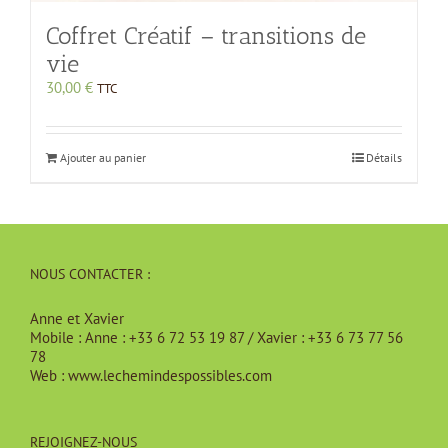
Coffret Créatif – transitions de
vie
30,00
€
TTC
Ajouter au panier
Détails
NOUS CONTACTER :
Anne et Xavier
Mobile :
Anne : +33 6 72 53 19 87 / Xavier : +33 6 73 77 56
78
Web :
www.lechemindespossibles.com
REJOIGNEZ-NOUS