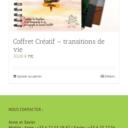
Coffret Créatif – transitions de
vie
30,00
€
TTC
Ajouter au panier
Détails
NOUS CONTACTER :
Anne et Xavier
Mobile :
Anne : +33 6 72 53 19 87 / Xavier : +33 6 73 77 56