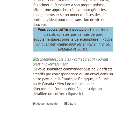
s'exprimer et à évoluer à son propre rythme,
offrant une approche créative pour gérer les
changements et se reconnecter à ses désirs
profonds. Idéal pour une transition de vie en
douceur.
Vous voulez l'offrir à quelqu'un ?
2 coffrets
créatifs achetés, pas de frais de port
supplémentaires pour le 2e exemplaire !
> Offre
uniquement valable pour les envois en France,
Belgique et Suisse.
Si vous souhaitez commander plus de 2 coffrets
créatifs par correspondance ou, un envoi dans un
autre pays que la France, la Belgique, la Suisse
ou le Canada : Merci de me contacter
directement. Pour accéder à la description
détaillée du coffret,
cliquez ici
.
Ajouter au panier
Détails