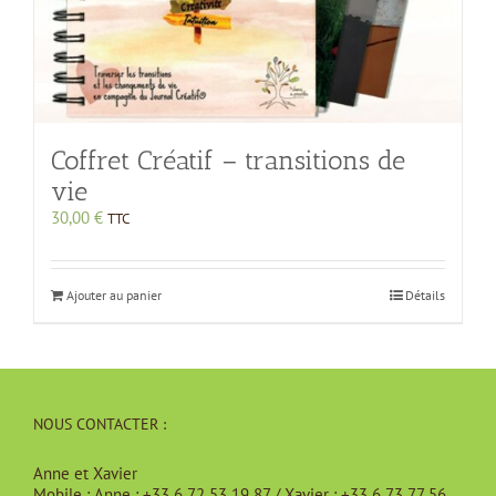
Coffret Créatif – transitions de
vie
30,00
€
TTC
Ajouter au panier
Détails
NOUS CONTACTER :
Anne et Xavier
Mobile :
Anne : +33 6 72 53 19 87 / Xavier : +33 6 73 77 56