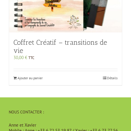
Coffret Créatif – transitions de
vie
30,00
€
TTC
Ajouter au panier
Détails
NOUS CONTACTER :
Anne et Xavier
Mobile :
Anne : +33 6 72 53 19 87 / Xavier : +33 6 73 77 56