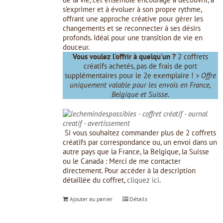
s'exprimer et à évoluer à son propre rythme,
offrant une approche créative pour gérer les
changements et se reconnecter à ses désirs
profonds. Idéal pour une transition de vie en
douceur.
Vous voulez l'offrir à quelqu'un ?
2 coffrets
créatifs achetés, pas de frais de port
supplémentaires pour le 2e exemplaire !
> Offre
uniquement valable pour les envois en France,
Belgique et Suisse.
Si vous souhaitez commander plus de 2 coffrets
créatifs par correspondance ou, un envoi dans un
autre pays que la France, la Belgique, la Suisse
ou le Canada : Merci de me contacter
directement. Pour accéder à la description
détaillée du coffret,
cliquez ici
.
Ajouter au panier
Détails