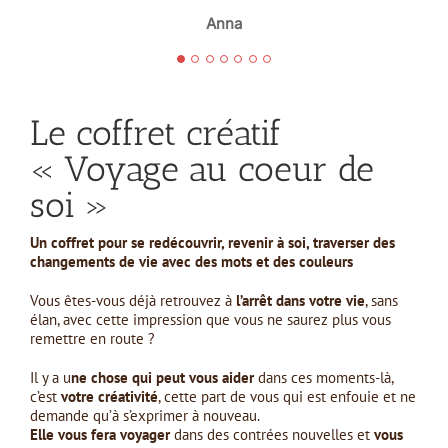
Anna
pouvoir parler à quelqu’un, se confier
sans être jugé a été une vraie
découverte. »
Le coffret créatif
« Voyage au coeur de
Jérémy
soi »
Un coffret pour se redécouvrir, revenir à soi, traverser des
changements de vie avec des mots et des couleurs
Vous êtes-vous déjà retrouvez à
l’arrêt dans votre vie
, sans
élan, avec cette impression que vous ne saurez plus vous
remettre en route ?
Il y a u
ne chose qui peut vous aider
dans ces moments-là,
c’est
votre créativité
, cette part de vous qui est enfouie et ne
demande qu’à s’exprimer à nouveau.
Elle vous fera voyager
dans des contrées nouvelles et
vous