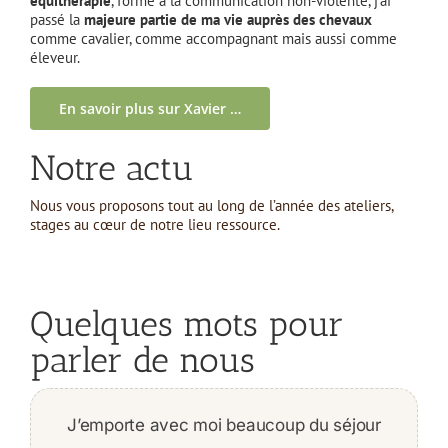
équithérapie
, formé à la communication non-violente, j’ai
passé la
majeure partie de ma vie auprès des chevaux
comme cavalier, comme accompagnant mais aussi comme
éleveur.
En savoir plus sur Xavier …
Notre actu
Nous vous proposons tout au long de l’année des ateliers,
stages au cœur de notre lieu ressource.
Quelques mots pour
parler de nous
Merci pour ce très beau moment, j’était à
J’emporte avec moi beaucoup du séjour
Je me suis directement sentie à l’aise,
J’ai aimé ton approche créative, ta
« Ce qui me plait dans mes échanges
« Etre accompagné ? Pour quoi faire
Merci Anne pour l’éclairage que tu