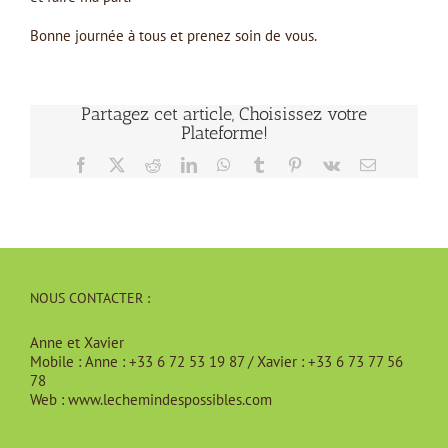
Bonne journée à tous et prenez soin de vous.
Partagez cet article, Choisissez votre
Plateforme!
Facebook
X
Reddit
LinkedIn
WhatsApp
Tumblr
Pinterest
Vk
Email
NOUS CONTACTER :
Anne et Xavier
Mobile :
Anne : +33 6 72 53 19 87 / Xavier : +33 6 73 77 56
78
Web :
www.lechemindespossibles.com