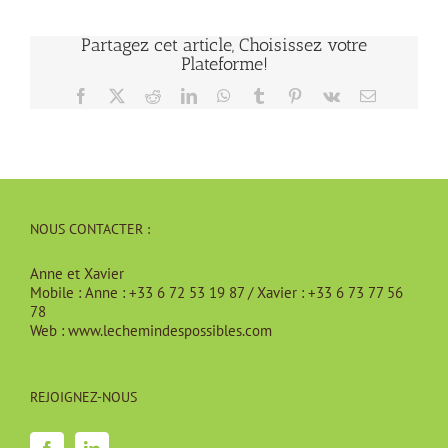
Partagez cet article, Choisissez votre
Plateforme!
Facebook
X
Reddit
LinkedIn
WhatsApp
Tumblr
Pinterest
Vk
Email
NOUS CONTACTER :
Anne et Xavier
Mobile :
Anne : +33 6 72 53 19 87 / Xavier : +33 6 73 77 56
78
Web :
www.lechemindespossibles.com
REJOIGNEZ-NOUS