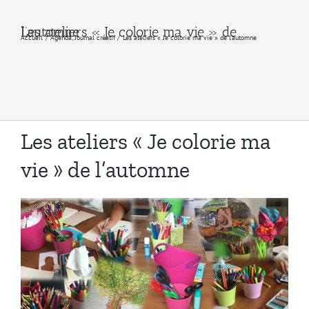
Les ateliers « Je colorie ma vie » de l’automne
Accueil
Agenda
Journal créatif
Les ateliers « Je colorie ma vie » de l’automne
Les ateliers « Je colorie ma
vie » de l’automne