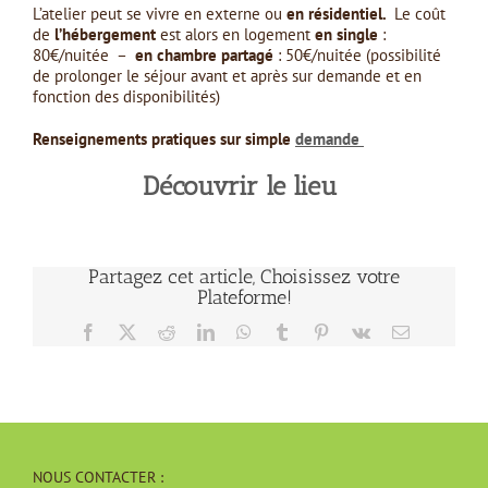
L’atelier peut se vivre en externe ou
en résidentiel.
Le coût
de
l’hébergement
est alors en logement
en single
:
80€/nuitée –
en chambre partagé
: 50€/nuitée (possibilité
de prolonger le séjour avant et après sur demande et en
fonction des disponibilités)
Renseignements pratiques sur simple
demande
Découvrir le lieu
Partagez cet article, Choisissez votre
Plateforme!
Facebook
X
Reddit
LinkedIn
WhatsApp
Tumblr
Pinterest
Vk
Email
NOUS CONTACTER :