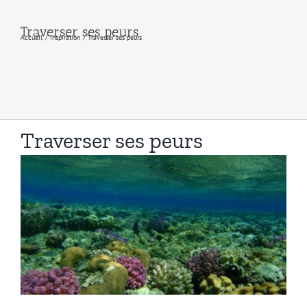
Traverser ses peurs
Accueil
Inspiration
Traverser ses peurs
Traverser ses peurs