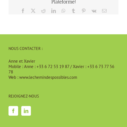
Plateforme!
Facebook
X
Reddit
LinkedIn
WhatsApp
Tumblr
Pinterest
Vk
Email
NOUS CONTACTER :
Anne et Xavier
Mobile :
Anne : +33 6 72 53 19 87 / Xavier : +33 6 73 77 56
78
Web :
www.lechemindespossibles.com
REJOIGNEZ-NOUS